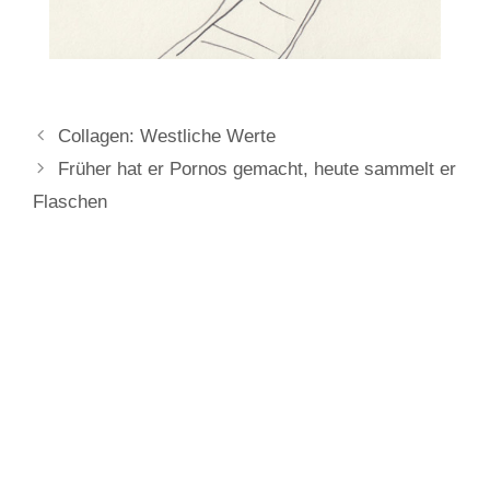
Collagen: Westliche Werte
Früher hat er Pornos gemacht, heute sammelt er
Flaschen
Aktuelles
BEWEGUNG LIEBE im Kunstverein Rosenheim
Starnberg: Die Pinguine retten die Welt
Querdenkende in Halle am 16.01.2022
Eröffnung: Die Pinguine am Starnberger See sind beinahe
ausgestorben