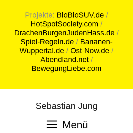
Projekte:
BioBioSUV.de
/
HotSpotSociety.com
/
DrachenBurgenJudenHass.de
/
Spiel-Regeln.de
/
Bananen-
Wuppertal.de
/
Ost-Now.de
/
Abendland.net
/
BewegungLiebe.com
Sebastian Jung
Menü