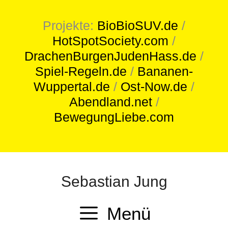
Projekte:
BioBioSUV.de
/
HotSpotSociety.com
/
DrachenBurgenJudenHass.de
/
Spiel-Regeln.de
/
Bananen-
Wuppertal.de
/
Ost-Now.de
/
Abendland.net
/
BewegungLiebe.com
Sebastian Jung
Menü